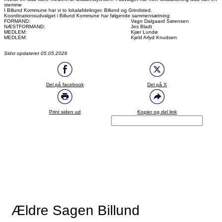
stemme
I Billund Kommune har vi to lokalafdelinger. Billund og Grindsted.
Koordinationsudvalget i Billund Kommune har følgende sammensætning:
FORMAND:
Vagn Dalgaard Sørensen
NÆSTFORMAND:
Jes Bladt
MEDLEM:
Kjær Lundø
MEDLEM:
Kjeld Arlyd Knudsen
Sidst opdateret 05.05.2026
Del på facebook
Del på X
Print siden ud
Kopier og del link
Ældre Sagen Billund