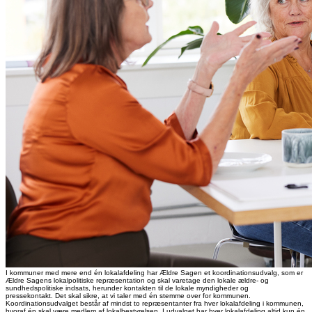
I kommuner med mere end én lokalafdeling har Ældre Sagen et koordinationsudvalg, som er
Ældre Sagens lokalpolitiske repræsentation og skal varetage den lokale ældre- og
sundhedspolitiske indsats, herunder kontakten til de lokale myndigheder og
pressekontakt. Det skal sikre, at vi taler med én stemme over for kommunen.
Koordinationsudvalget består af mindst to repræsentanter fra hver lokalafdeling i kommunen,
hvoraf én skal være medlem af lokalbestyrelsen. I udvalget har hver lokalafdeling altid kun én