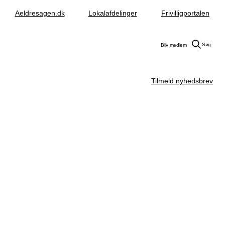
Aeldresagen.dk
Lokalafdelinger
Frivilligportalen
Søg
Bliv medlem
Tilmeld nyhedsbrev