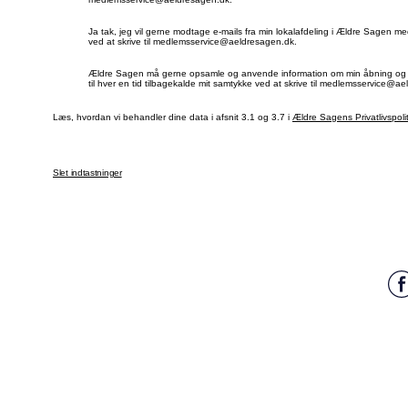
Ja tak, jeg vil gerne modtage e-mails fra min lokalafdeling i Ældre Sagen 
ved at skrive til medlemsservice@aeldresagen.dk.
Ældre Sagen må gerne opsamle og anvende information om min åbning og læs
til hver en tid tilbagekalde mit samtykke ved at skrive til medlemsservice@a
Læs, hvordan vi behandler dine data i afsnit 3.1 og 3.7 i
Ældre Sagens Privatlivspolit
Slet indtastninger