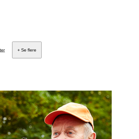
ter
+ Se flere