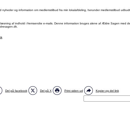
med nyheder og information om medlemstilbud fra min lokalafdeling, herunder medlemstilbud udbudt
ning af indhold i fremsendte e-mails. Denne information bruges alene af Ældre Sagen med det 
eldresagen.dk.
ik
Del på facebook
Del på X
Print siden ud
Kopier og del link