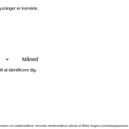
ysninger er korrekte.
l at identificere dig.
mation om medlemstilbud, herunder medlemstilbud udbudt af Ældre Sagens samarbejdspartnere. Jeg 