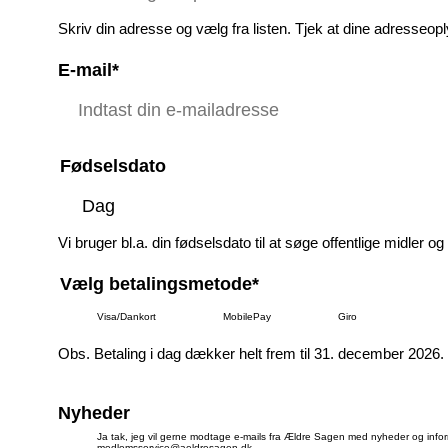
Skriv din adresse og vælg fra listen. Tjek at dine adresseopl
E-mail*
Fødselsdato
Vi bruger bl.a. din fødselsdato til at søge offentlige midler og ti
Vælg betalingsmetode*
Visa/Dankort
MobilePay
Giro
Obs. Betaling i dag dækker helt frem til 31. december 2026.
Nyheder
Ja tak, jeg vil gerne modtage e-mails fra Ældre Sagen med nyheder og infor
medlemsservice@aeldresagen.dk.