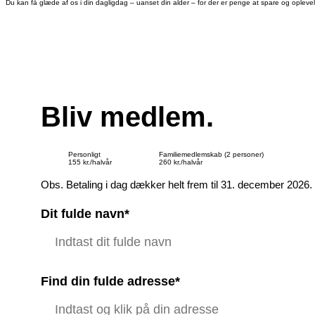
Du kan få glæde af os i din dagligdag – uanset din alder – for der er penge at spare og oplev
Bliv medlem.
Personligt
Familiemedlemskab (2 personer)
155 kr./halvår
260 kr./halvår
Obs. Betaling i dag dækker helt frem til 31. december 2026.
Dit fulde navn*
Find din fulde adresse*