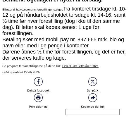
fra kontoret tirsdage kl. 10-
Billetter til halvsæsonens forestillinger sælges
12 og
på håndarbejdsholdet torsdage kl. 14-16, samt
½ time før hver forestilling (dog ikke til den samme
dag). Billetter skal købes senest 1 uge før
forestillingen.
Betaling sker med mobil-pay nr. 897 665 mrk. bio og
navn eller med lige penge i kontanter.
Dørene åbnes ½ time før forestillingen, og det er her,
der serveres kaffe og kage.
Se program for forestillingerne på dette link
Link til Film i efteråret 2026
Sidst opdateret 22.06.2026
Del på facebook
Del på X
Print siden ud
Kopier og del link