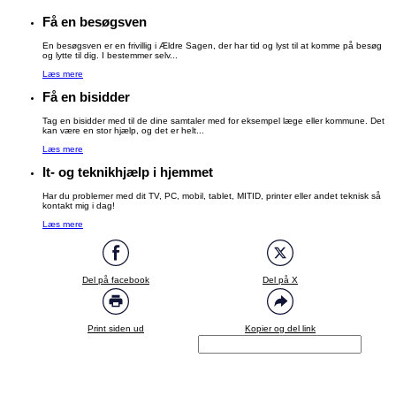
Få en besøgsven
En besøgsven er en frivillig i Ældre Sagen, der har tid og lyst til at komme på besøg
og lytte til dig. I bestemmer selv...
Læs mere
Få en bisidder
Tag en bisidder med til de dine samtaler med for eksempel læge eller kommune. Det
kan være en stor hjælp, og det er helt...
Læs mere
It- og teknikhjælp i hjemmet
Har du problemer med dit TV, PC, mobil, tablet, MITID, printer eller andet teknisk så
kontakt mig i dag!
Læs mere
Del på facebook
Del på X
Print siden ud
Kopier og del link