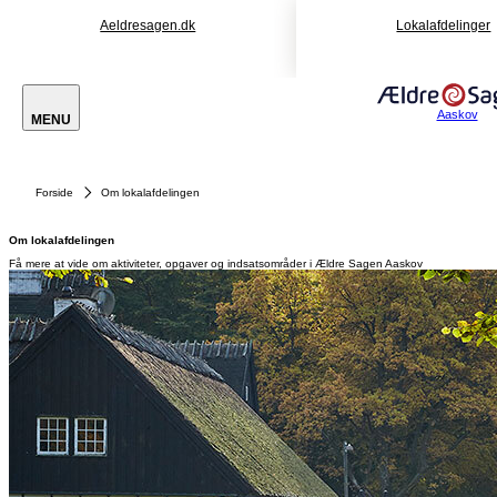
Aeldresagen.dk
Lokalafdelinger
Aaskov
MENU
Forside
Om lokalafdelingen
Om lokalafdelingen
Få mere at vide om aktiviteter, opgaver og indsatsområder i Ældre Sagen Aaskov