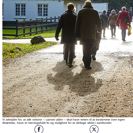
Vi arbejder for, at alle voksne – uanset alder – skal have retten til at bestemme over egen
tilværelse, have et meningsfuldt liv og mulighed for at deltage aktivt i samfundet.