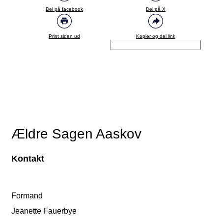
Del på facebook
Del på X
Print siden ud
Kopier og del link
Ældre Sagen Aaskov
Kontakt
Formand
Jeanette Fauerbye