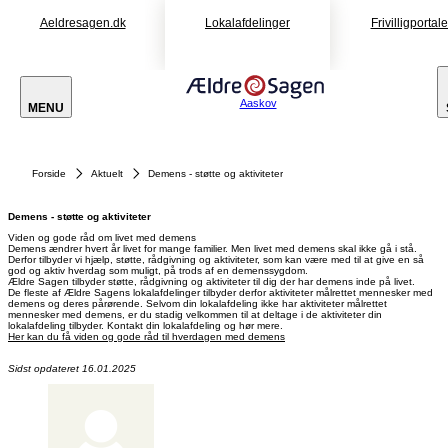
Aeldresagen.dk
Lokalafdelinger
Frivilligportal
Aaskov
MENU
Forside
Aktuelt
Demens - støtte og aktiviteter
Demens - støtte og aktiviteter
Viden og gode råd om livet med demens
Demens ændrer hvert år livet for mange familier. Men livet med demens skal ikke gå i stå.
Derfor tilbyder vi hjælp, støtte, rådgivning og aktiviteter, som kan være med til at give en så
god og aktiv hverdag som muligt, på trods af en demenssygdom.
Ældre Sagen tilbyder støtte, rådgivning og aktiviteter til dig der har demens inde på livet.
De fleste af Ældre Sagens lokalafdelinger tilbyder derfor aktiviteter målrettet mennesker med
demens og deres pårørende. Selvom din lokalafdeling ikke har aktiviteter målrettet
mennesker med demens, er du stadig velkommen til at deltage i de aktiviteter din
lokalafdeling tilbyder. Kontakt din lokalafdeling og hør mere.
Her kan du få viden og gode råd til hverdagen med demens
Sidst opdateret 16.01.2025