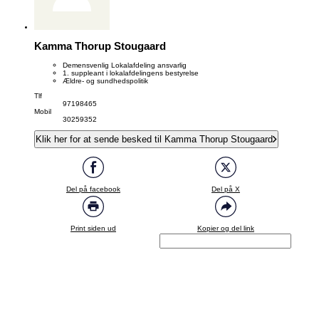
Kamma Thorup Stougaard
Demensvenlig Lokalafdeling ansvarlig
1. suppleant i lokalafdelingens bestyrelse
Ældre- og sundhedspolitik
Tlf
97198465
Mobil
30259352
Klik her for at sende besked til Kamma Thorup Stougaard
Del på facebook
Del på X
Print siden ud
Kopier og del link