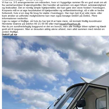
Vi har ca. 3-5 arrangementer om måneden, hvor vi i hyggelige rammer får en god snak om alt
fra varmehandsker til øjendrypbriller. Det handler alt sammen om øget frihed, selvstændighed
og livskvalitet. Det er nemlig simple hjælpemidler, der kan gøre den store forskel i hverdagen.
Korpsets mål er at øge kendskabet til hjælpemidler og velfærdsteknologi, så vi alle er bedre
forberedt, hvis vi en dag får brug for støtte i hverdagen. Har man lyst til at vide mere, eller
bare ønsker at udforske mulighederne kan man også besøge DokkX på Dokk1. Flere
informationer nedenfor.
Lige nu søger vi frivillige, så hvis du har lyst til at høre mere, så kontakt frivillig koordinator
Henriette Grønne på telefon 60 21 00 90 eller mail
heaah@aarhus.dk
.
Har du en sundhedsfaglig baggrund er det en bonus, men alle frivillige bliver oplært og klædt
godt på til opgaven. Man er desuden aldrig alene afsted, men altid sammen med mindst en
anden frivillige.
DokkX på tur