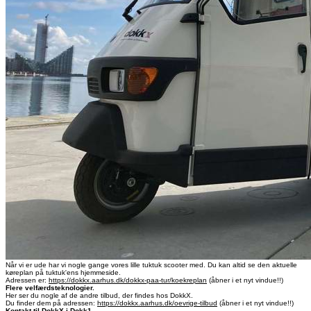
Når vi er ude har vi nogle gange vores lille tuktuk scooter med. Du kan altid se den aktuelle
køreplan på tuktuk'ens hjemmeside.
Adressen er:
https://dokkx.aarhus.dk/dokkx-paa-tur/koekreplan
(åbner i et nyt vindue!!)
Flere velfærdsteknologier.
Her ser du nogle af de andre tilbud, der findes hos DokkX.
Du finder dem på adressen:
https://dokkx.aarhus.dk/oevrige-tilbud
(åbner i et nyt vindue!!)
Kontakt til DokkX i Dokk1