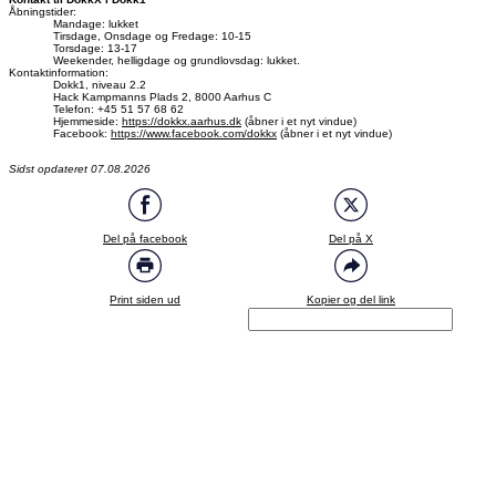
Åbningstider:
Mandage: lukket
Tirsdage, Onsdage og Fredage: 10-15
Torsdage: 13-17
Weekender, helligdage og grundlovsdag: lukket.
Kontaktinformation:
Dokk1, niveau 2.2
Hack Kampmanns Plads 2, 8000 Aarhus C
Telefon: +45 51 57 68 62
Hjemmeside:
https://dokkx.aarhus.dk
(åbner i et nyt vindue)
Facebook:
https://www.facebook.com/dokkx
(åbner i et nyt vindue)
Sidst opdateret 07.08.2026
Del på facebook
Del på X
Print siden ud
Kopier og del link