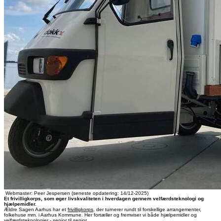
Webmaster: Peer Jespersen (seneste opdatering: 14/12-2025)
Et frivilligkorps, som øger livskvaliteten i hverdagen gennem velfærdsteknologi og
hjælpemidler.
Ældre Sagen Aarhus har et
frivilligkorps
, der turnerer rundt til forskellige arrangementer,
folkehuse mm. i Aarhus Kommune. Her fortæller og fremviser vi både hjælpemidler og
velfærdsteknologier - senior til senior.