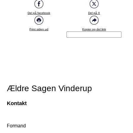
Del på facebook
Del på X
Print siden ud
Kopier og del link
Ældre Sagen Vinderup
Kontakt
Formand