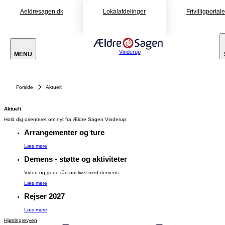
Aeldresagen.dk
Lokalafdelinger
Frivilligportal
Vinderup
MENU
Forside
Aktuelt
Aktuelt
Hold dig orienteret om nyt fra Ældre Sagen Vinderup
Arrangementer og ture
Læs mere
Demens - støtte og aktiviteter
Viden og gode råd om livet med demens
Læs mere
Rejser 2027
Læs mere
Hjørringrevyen