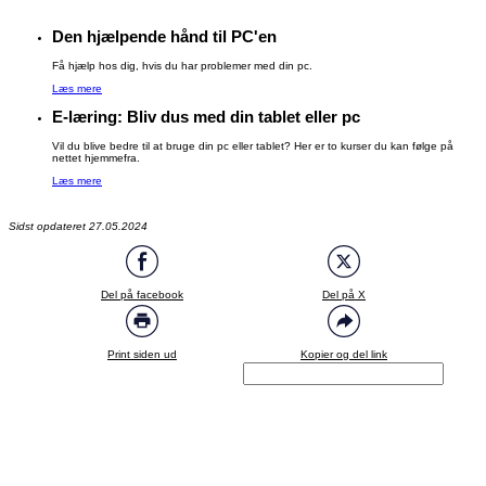
Den hjælpende hånd til PC'en
Få hjælp hos dig, hvis du har problemer med din pc.
Læs mere
E-læring: Bliv dus med din tablet eller pc
Vil du blive bedre til at bruge din pc eller tablet? Her er to kurser du kan følge på
nettet hjemmefra.
Læs mere
Sidst opdateret 27.05.2024
Del på facebook
Del på X
Print siden ud
Kopier og del link