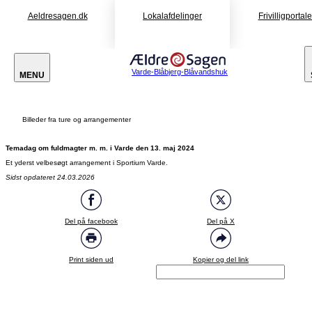
Aeldresagen.dk
Lokalafdelinger
Frivilligportal
Varde-Blåbjerg-Blåvandshuk
MENU
Billeder fra ture og arrangementer
Temadag om fuldmagter m. m. i Varde den 13. maj 2024
Et yderst velbesøgt arrangement i Sportium Varde.
Sidst opdateret 24.03.2026
Del på facebook
Del på X
Print siden ud
Kopier og del link