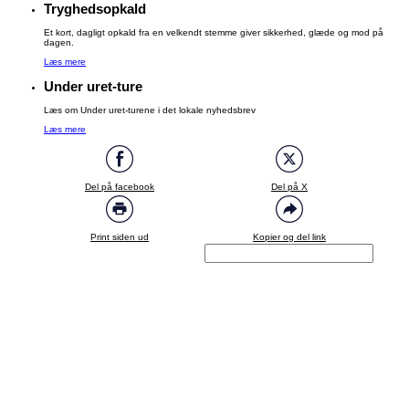
Tryghedsopkald
Et kort, dagligt opkald fra en velkendt stemme giver sikkerhed, glæde og mod på
dagen.
Læs mere
Under uret-ture
Læs om Under uret-turene i det lokale nyhedsbrev
Læs mere
Del på facebook
Del på X
Print siden ud
Kopier og del link