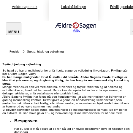
Aeldresagen.dk
Lokalafdelinger
Frivilligportal
Valby
MENU
Forside
Støtte, hjælp og vejledning
Støtte, hjælp og vejledning
Se hvad du har af muligheder for at få hjælp, støtte og vejledning i hverdagen. Frivillige står
klar i Ældre Sagen Valby.
Du har mange muligheder for at få støtte i dit område. Ældre Sagens lokale frivillige er
klar til at yde omsorg og rådgivning til dig, der har brug for medmenneskelig kontakt og
støtte.
Mange mennesker oplever med alderen, at venner og familie falder fra og at helbred og
mobilitet ikke er, hvad det har været. Derfor kan der opstå behov for at få nye venner, at
deltage i aktiviteter, at få social støtte eller praktisk hjælp.
Ældre Sagens frivillige har fokus på den kendsgerning, at alle mennesker har behov for en
god og menneskelig kontakt. Derfor giver vi gerne en håndsrækning til mennesker, som
ønsker kontakt til en enkelt frivillig, eller til mennesker, som ønsker en hjælpende hånd til selv
at komme ud og være sammen med andre.
Vi tilbyder aktiviteter, social støtte, praktisk hjælp og medmenneskelig kontakt. Se om der er
en aktivitet, du kan have gavn af – og henvend dig til kontaktpersonen for at høre mere.
Besøgsven
Har du lyst til at få besøg af og til? Så lad en frivillig besøgsven blive et lyspunkt i din
dagligdag.