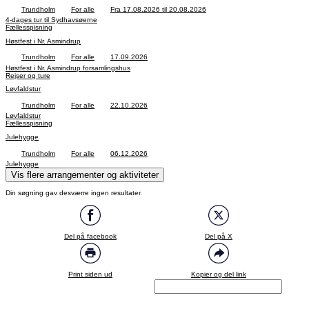
Trundholm
For alle
Fra 17.08.2026 til 20.08.2026
4-dages tur til Sydhavsøerne
Fællesspisning
Høstfest i Nr. Asmindrup
Trundholm
For alle
17.09.2026
Høstfest i Nr. Asmindrup forsamlingshus
Rejser og ture
Løvfaldstur
Trundholm
For alle
22.10.2026
Løvfaldstur
Fællesspisning
Julehygge
Trundholm
For alle
06.12.2026
Julehygge
Vis flere arrangementer og aktiviteter
Din søgning gav desværre ingen resultater.
Del på facebook
Del på X
Print siden ud
Kopier og del link