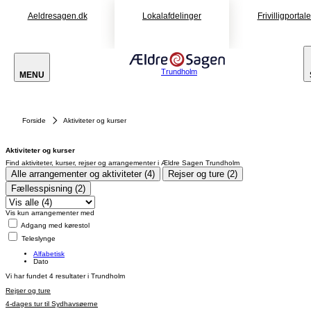
Aeldresagen.dk
Lokalafdelinger
Frivilligportal
Trundholm
MENU
Forside
Aktiviteter og kurser
Aktiviteter og kurser
Find aktiviteter, kurser, rejser og arrangementer i Ældre Sagen Trundholm
Alle arrangementer og aktiviteter (4)
Rejser og ture (2)
Fællesspisning (2)
Vis kun arrangementer med
Adgang med kørestol
Teleslynge
Alfabetisk
Dato
Vi har fundet
4
resultater i Trundholm
Rejser og ture
4-dages tur til Sydhavsøerne