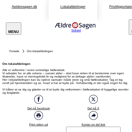
Aeldresagen.dk
Lokalafdelinger
Frivilligportal
Solrød
MENU
Forside
Om lokalafdelingen
Om lokalafdelingen
Alle er velkomne i vores rummelige fællesskab.
Vi arbejder for, at alle voksne – uanset alder – skal have retten til at bestemme over egen
tilværelse, have et meningsfuldt liv og mulighed for at deltage aktivt i samfundet.
Her i lokalafdelingen kan du opleve samvær i både store og små fællesskaber. Tag et kig
rundt på hjemmesiden og se, hvad vi har at byde på - forhåbentlig er der også noget for dig.
Vi håber at se dig og glæder os til at byde dig velkommen i fællesskabet til hyggelige stunder
og livsglæde.
Del på facebook
Del på X
Print siden ud
Kopier og del link