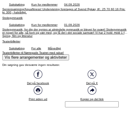
Sakskøbing
Kun for medlemmer
04.09.2026
Seniorsvømning/Aquafitness! Undervisning foretages af Svend Rykær, tlf.: 25 70 60 16 Pris:
kr. 300,- halvårligt.
Stolegymnastik
Sakskøbing
Kun for medlemmer
01.09.2026
Stolegymnastik, for dig der syntes at almindelig gymnastik er blevet for svært! Stolegymnastik
er noget for alle, så kom og vær med, og få del i det sociale samvær! Vi har 2 hold: Hold 1 fra
kl. 09.30 - 10.30, Hold 2 fra kl. 11.00 - 12.00 Aktivitetsleder og underviser: Bente Rykær, tlf.:
Sprog, film og litteratur
51 24 74 53 Pris: kr. 150,- halvårligt
Teaterbilletter
Sakskøbing
For alle
Månedligt
Teaterbilletter til Nørregade Teatret med rabat!
Vis flere arrangementer og aktiviteter
Din søgning gav desværre ingen resultater.
Del på facebook
Del på X
Print siden ud
Kopier og del link