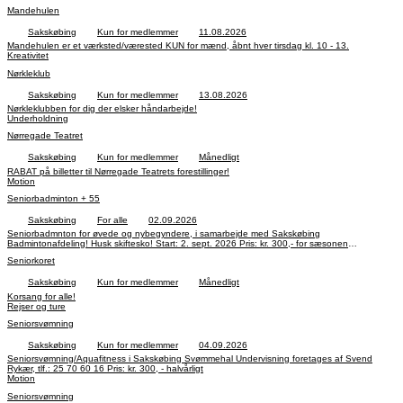
Mandehulen
Sakskøbing
Kun for medlemmer
11.08.2026
Mandehulen er et værksted/værested KUN for mænd, åbnt hver tirsdag kl. 10 - 13.
Kreativitet
Nørkleklub
Sakskøbing
Kun for medlemmer
13.08.2026
Nørkleklubben for dig der elsker håndarbejde!
Underholdning
Nørregade Teatret
Sakskøbing
Kun for medlemmer
Månedligt
RABAT på billetter til Nørregade Teatrets forestillinger!
Motion
Seniorbadminton + 55
Sakskøbing
For alle
02.09.2026
Seniorbadmnton for øvede og nybegyndere, i samarbejde med Sakskøbing
Badmintonafdeling! Husk skiftesko! Start: 2. sept. 2026 Pris: kr. 300,- for sæsonen
Aktivitetsleder: Kurt Madsen, tlf.: 25 88 72 30
Seniorkoret
Sakskøbing
Kun for medlemmer
Månedligt
Korsang for alle!
Rejser og ture
Seniorsvømning
Sakskøbing
Kun for medlemmer
04.09.2026
Seniorsvømning/Aquafitness i Sakskøbing Svømmehal Undervisning foretages af Svend
Rykær, tlf.: 25 70 60 16 Pris: kr. 300, - halvårligt
Motion
Seniorsvømning