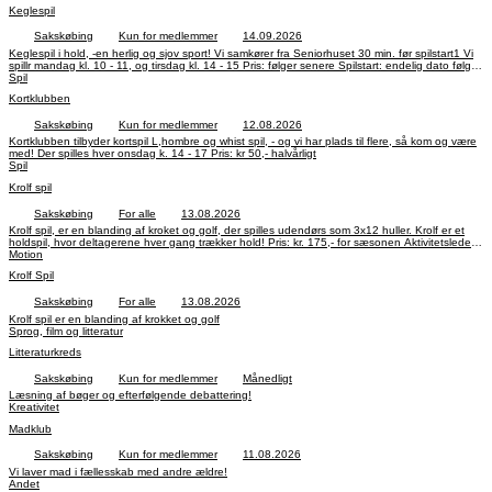
Aktivitetsledere: Lis Marethe rildsen, tlf.: 26 98 81 03 og Ulla Vedel tlf.: 25 78 62 63
Keglespil
Sakskøbing
Kun for medlemmer
14.09.2026
Keglespil i hold, -en herlig og sjov sport! Vi samkører fra Seniorhuset 30 min. før spilstart1 Vi
spillr mandag kl. 10 - 11, og tirsdag kl. 14 - 15 Pris: følger senere Spilstart: endelig dato følger
Aktivitetsleder: Kaj Pedersen, tlf.: 28 72 56 70
Spil
Kortklubben
Sakskøbing
Kun for medlemmer
12.08.2026
Kortklubben tilbyder kortspil L,hombre og whist spil, - og vi har plads til flere, så kom og være
med! Der spilles hver onsdag k. 14 - 17 Pris: kr 50,- halvårligt
Spil
Krolf spil
Sakskøbing
For alle
13.08.2026
Krolf spil, er en blanding af kroket og golf, der spilles udendørs som 3x12 huller. Krolf er et
holdspil, hvor deltagerene hver gang trækker hold! Pris: kr. 175,- for sæsonen Aktivitetsleder:
Kaj Petersen tlf. 28 72 56 70
Motion
Krolf Spil
Sakskøbing
For alle
13.08.2026
Krolf spil er en blanding af krokket og golf
Sprog, film og litteratur
Litteraturkreds
Sakskøbing
Kun for medlemmer
Månedligt
Læsning af bøger og efterfølgende debattering!
Kreativitet
Madklub
Sakskøbing
Kun for medlemmer
11.08.2026
Vi laver mad i fællesskab med andre ældre!
Andet