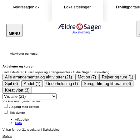
Aeldresagen.dk
Lokalafdelinger
Frivilligportal
Sakskøbing
MENU
Aktiviteter og kurser
Aktiviteter og kurser
Find aktiviteter, kurser, rejser og arrangementer i Ældre Sagen Sakskøbing
Alle arrangementer og aktiviteter (21)
Motion (7)
Rejser og ture (1)
Spil (3)
Andet (1)
Underholdning (1)
Sprog, film og litteratur (3)
Kreativitet (3)
Vis kun arrangementer med
Adgang med kørestol
Teleslynge
Alfabetisk
Dato
Vi har fundet
21
resultater i Sakskøbing
Motion