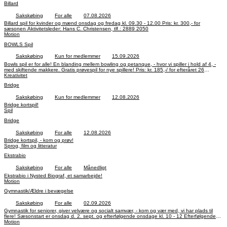
Billard
Sakskøbing
For alle
07.08.2026
Billard spil for kvinder og mænd onsdag og fredag kl. 09.30 - 12.00 Pris: kr. 300,- for
sæsonen Aktivitetsleder: Hans C. Christensen, tlf.: 2889 2050
Motion
BOWLS Spil
Sakskøbing
Kun for medlemmer
15.09.2026
Bowls spil er for alle! En blanding mellem bowling og petanque, - hvor vi spiller i hold af 4, -
med skiftende makkere. Gratis prøvespil for nye spillere! Pris: kr. 185,-/ for efteråret 26
Aktivitetsleder: Bjarne Ralf Nielsen, tlf.: 4033 4329
Kreativitet
Bridge
Sakskøbing
Kun for medlemmer
12.08.2026
Bridge kortspil!
Spil
Bridge
Sakskøbing
For alle
12.08.2026
Bridge kortspil, - kom og prøv!
Sprog, film og litteratur
Ekstrabio
Sakskøbing
For alle
Månedligt
Ekstrabio i Nysted Biograf, et samarbejde!
Motion
Gymnastik/Ældre i bevægelse
Sakskøbing
For alle
02.09.2026
Gymnastik for seniorer, giver velvære og socialt samvær, - kom og vær med, vi har plads til
flere! Sæsonstart er onsdag d. 2. sept. og efterfølgende onsdage kl. 10 - 12 Efterfølgende
serveres 1 kop kaffe i cafeteriet! Pris: kr. 200,- for md sept. - dec., og kr. 200,- for jan. - april
Motion