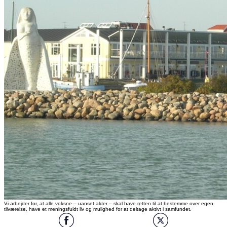
Vi arbejder for, at alle voksne – uanset alder – skal have retten til at bestemme over egen
tilværelse, have et meningsfuldt liv og mulighed for at deltage aktivt i samfundet.