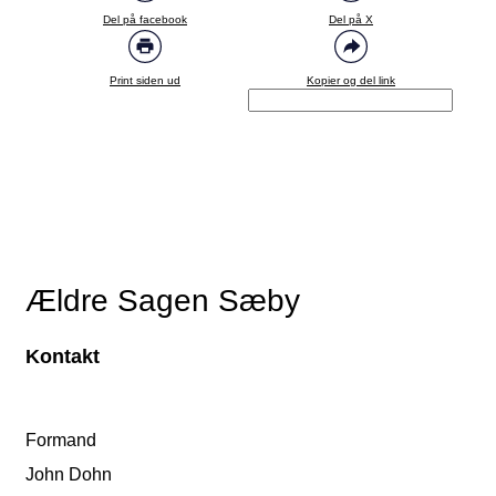
Del på facebook
Del på X
Print siden ud
Kopier og del link
Ældre Sagen Sæby
Kontakt
Formand
John Dohn