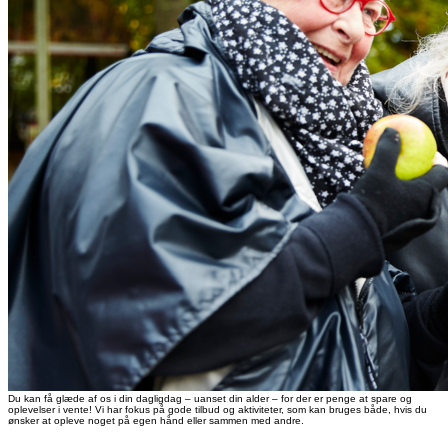
Du kan få glæde af os i din dagligdag – uanset din alder – for der er penge at spare og
oplevelser i vente! Vi har fokus på gode tilbud og aktiviteter, som kan bruges både, hvis du
ønsker at opleve noget på egen hånd eller sammen med andre.