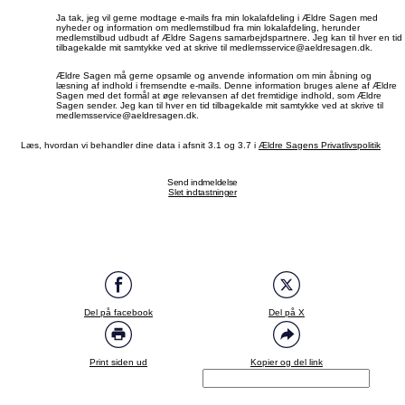
Ja tak, jeg vil gerne modtage e-mails fra min lokalafdeling i Ældre Sagen med
nyheder og information om medlemstilbud fra min lokalafdeling, herunder
medlemstilbud udbudt af Ældre Sagens samarbejdspartnere. Jeg kan til hver en tid
tilbagekalde mit samtykke ved at skrive til medlemsservice@aeldresagen.dk.
Ældre Sagen må gerne opsamle og anvende information om min åbning og
læsning af indhold i fremsendte e-mails. Denne information bruges alene af Ældre
Sagen med det formål at øge relevansen af det fremtidige indhold, som Ældre
Sagen sender. Jeg kan til hver en tid tilbagekalde mit samtykke ved at skrive til
medlemsservice@aeldresagen.dk.
Læs, hvordan vi behandler dine data i afsnit 3.1 og 3.7 i
Ældre Sagens Privatlivspolitik
Send indmeldelse
Slet indtastninger
Del på facebook
Del på X
Print siden ud
Kopier og del link