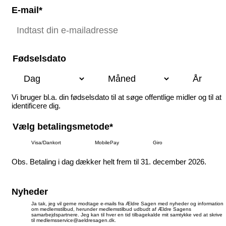
E-mail*
Fødselsdato
Vi bruger bl.a. din fødselsdato til at søge offentlige midler og til at
identificere dig.
Vælg betalingsmetode*
Visa/Dankort
MobilePay
Giro
Obs. Betaling i dag dækker helt frem til 31. december 2026.
Nyheder
Ja tak, jeg vil gerne modtage e-mails fra Ældre Sagen med nyheder og information
om medlemstilbud, herunder medlemstilbud udbudt af Ældre Sagens
samarbejdspartnere. Jeg kan til hver en tid tilbagekalde mit samtykke ved at skrive
til medlemsservice@aeldresagen.dk.