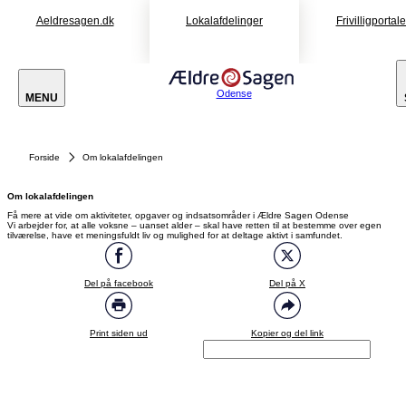
Aeldresagen.dk
Lokalafdelinger
Frivilligportal
Odense
MENU
Forside
Om lokalafdelingen
Om lokalafdelingen
Få mere at vide om aktiviteter, opgaver og indsatsområder i Ældre Sagen Odense
Vi arbejder for, at alle voksne – uanset alder – skal have retten til at bestemme over egen
tilværelse, have et meningsfuldt liv og mulighed for at deltage aktivt i samfundet.
Del på facebook
Del på X
Print siden ud
Kopier og del link