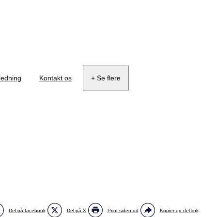
ledning
Kontakt os
+ Se flere
Del på facebook
Del på X
Print siden ud
Kopier og del link