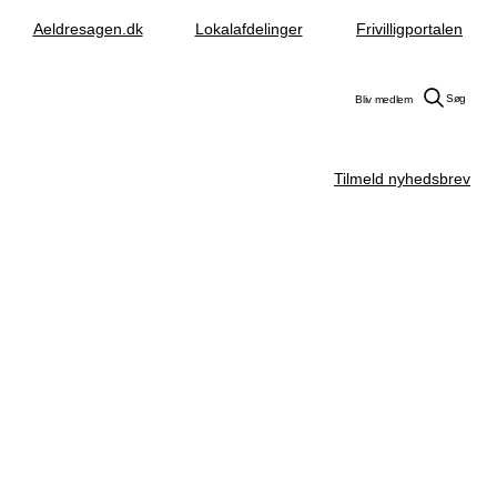
Aeldresagen.dk
Lokalafdelinger
Frivilligportalen
Søg
Bliv medlem
Tilmeld nyhedsbrev