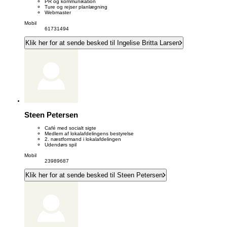
PR og kommunikation
Ture og rejser planlægning
Webmaster
Mobil
61731494
Klik her for at sende besked til Ingelise Britta Larsen
Steen Petersen
Café med socialt sigte
Medlem af lokalafdelingens bestyrelse
2. næstformand i lokalafdelingen
Udendørs spil
Mobil
23989687
Klik her for at sende besked til Steen Petersen