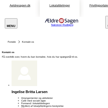
Aeldresagen.dk
Lokalafdelinger
Frivilligportal
Nakskov-Rudbjerg
MENU
Forside
Kontakt os
Kontakt os
Få overblik over, hvem du kan kontakte, hvis du har spørgsmål til os.
Ingelise Britta Larsen
Arrangementer og aktiviteter
Café med socialt sigte
Formand i lokalafdelingen
Medlem af lokalafdelingens bestyrelse