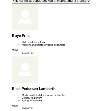
Klik her for at sende besked til Hanne Juul Sørensen
Boye Friis
Café med socialt sigte
Medlem af lokalafdelingens bestyrelse
Mobil
61228723
Ellen Pedersen Lamberth
Medlem af lokalafdelingens bestyrelse
Billiard, kegler mv.
Sprogundervisning
Mobil
29892782