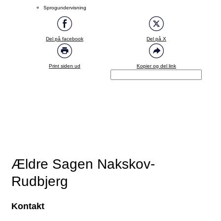
Sprogundervisning
Del på facebook
Del på X
Print siden ud
Kopier og del link
Ældre Sagen Nakskov-
Rudbjerg
Kontakt