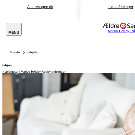
Aeldresagen.dk
Lokalafdelinger
Maribo-Holeby-R
MENU
Forside
It-hjælp
It-hjælp
It aktiviteter i Maribo-Holeby-Rødby afdelingen