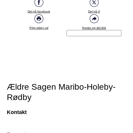
Del på facebook
Del på X
Print siden ud
Kopier og del link
Ældre Sagen Maribo-Holeby-
Rødby
Kontakt