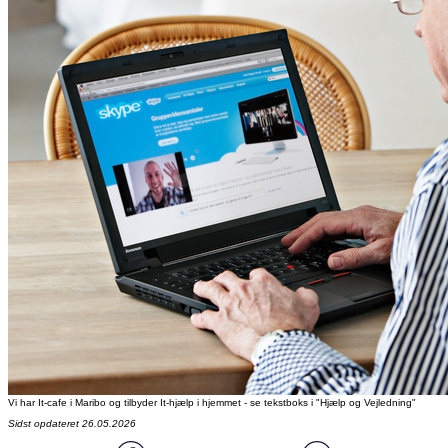
Vi har It-cafe i Maribo og tilbyder It-hjælp i hjemmet - se tekstboks i "Hjælp og Vejledning"
Sidst opdateret 26.05.2026