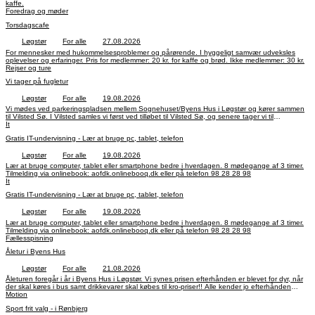
kaffe.
Foredrag og møder
Torsdagscafe
Løgstør
For alle
27.08.2026
For mennesker med hukommelsesproblemer og pårørende. I hyggeligt samvær udveksles
oplevelser og erfaringer. Pris for medlemmer: 20 kr. for kaffe og brød. Ikke medlemmer: 30 kr.
Rejser og ture
Vi tager på fugletur
Løgstør
For alle
19.08.2026
Vi mødes ved parkeringspladsen mellem Sognehuset/Byens Hus i Løgstør og kører sammen
til Vilsted Sø. I Vilsted samles vi først ved tilløbet til Vilsted Sø, og senere tager vi til
fugletårnet ved søens midte. Turen tager 2-3 timer. Tag gerne kikkert og kaffe med.
It
Forhåbentlig får vi havørnene at se. Der er handicapvenlig adgang og handicaptoilet i
Gratis IT-undervisning - Lær at bruge pc, tablet, telefon
Vilsted. Fugletårnet kan også bruges med kørestol. Af hensyn til pladsen i fugletårnet
begrænset antallet af deltagere til 15. Hvis der er flere, der gerne vil med, så kan der
Løgstør
For alle
19.08.2026
arrangeres flere ture. Derfor er tilmelding nødvendig til Torsten Hansen, 29437118 eller
torsten@jo-hansen.dk. Der er også mulighed for online tilmelding. Tilmelding sker efter først til
Lær at bruge computer, tablet eller smartphone bedre i hverdagen. 8 mødegange af 3 timer.
mølle princippet. Turen er gratis.
Tilmelding via onlinebook: aofdk.onlinebooq.dk eller på telefon 98 28 28 98
It
Gratis IT-undervisning - Lær at bruge pc, tablet, telefon
Løgstør
For alle
19.08.2026
Lær at bruge computer, tablet eller smartphone bedre i hverdagen. 8 mødegange af 3 timer.
Tilmelding via onlinebook: aofdk.onlinebooq.dk eller på telefon 98 28 28 98
Fællesspisning
Åletur i Byens Hus
Løgstør
For alle
21.08.2026
Åleturen foregår i år i Byens Hus i Løgstør. Vi synes prisen efterhånden er blevet for dyr, når
der skal køres i bus samt drikkevarer skal købes til kro-priser!! Alle kender jo efterhånden
vores venlige priser på drikkevarer i huset!! Pris: 225 kr. Tid: fredag, den 21. august 2026 kl.
Motion
17.00. Tilmelding senest den 10. august 2026. Her gælder først til mølle-princippet!!
Sport frit valg - i Rønbjerg
Tilmelding er først gældende, når betaling er modtaget!! Betaling via MobilePay 34663 eller