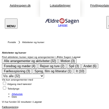
Aeldresagen.dk
Lokalafdelinger
Frivilligportal
Løgstør
MENU
Forside
Aktiviteter og kurser
Aktiviteter og kurser
Find aktiviteter, kurser, rejser og arrangementer i Ældre Sagen Løgstør
Alle arrangementer og aktiviteter (32)
Motion (3)
Foredrag og møder (4)
Rejser og ture (2)
Spil (3)
Andet (6)
Fællesspisning (3)
Sprog, film og litteratur (1)
It (10)
Vis kun arrangementer med
Adgang med kørestol
Teleslynge
Alfabetisk
Dato
Vi har fundet
32
resultater i Løgstør
Fællesspisning