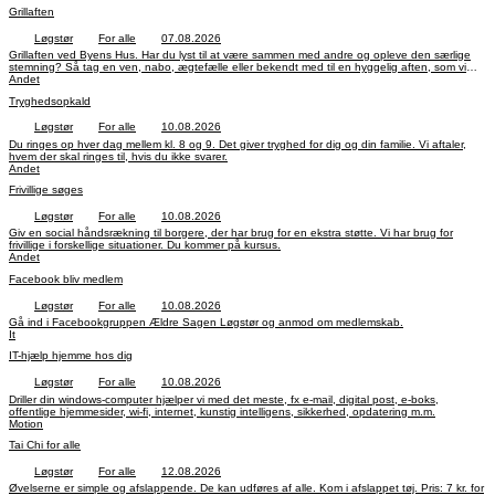
Grillaften
Løgstør
For alle
07.08.2026
Grillaften ved Byens Hus. Har du lyst til at være sammen med andre og opleve den særlige
stemning? Så tag en ven, nabo, ægtefælle eller bekendt med til en hyggelig aften, som vi
slutter med kaffe og småkager. Max 90 deltagere pr. gang. Tilmelding til Per Nilsson 20 60 06
Andet
00 eller mail: nilsson@b-nilsson.com senest 31. juli. Pris 150 kr. Betaling MobilePay 34663
Tryghedsopkald
eller reg.nr. 9070 kontonr. 1865620736, ikke medlemmer 200 kr.
Løgstør
For alle
10.08.2026
Du ringes op hver dag mellem kl. 8 og 9. Det giver tryghed for dig og din familie. Vi aftaler,
hvem der skal ringes til, hvis du ikke svarer.
Andet
Frivillige søges
Løgstør
For alle
10.08.2026
Giv en social håndsrækning til borgere, der har brug for en ekstra støtte. Vi har brug for
frivillige i forskellige situationer. Du kommer på kursus.
Andet
Facebook bliv medlem
Løgstør
For alle
10.08.2026
Gå ind i Facebookgruppen Ældre Sagen Løgstør og anmod om medlemskab.
It
IT-hjælp hjemme hos dig
Løgstør
For alle
10.08.2026
Driller din windows-computer hjælper vi med det meste, fx e-mail, digital post, e-boks,
offentlige hjemmesider, wi-fi, internet, kunstig intelligens, sikkerhed, opdatering m.m.
Motion
Tai Chi for alle
Løgstør
For alle
12.08.2026
Øvelserne er simple og afslappende. De kan udføres af alle. Kom i afslappet tøj. Pris: 7 kr. for