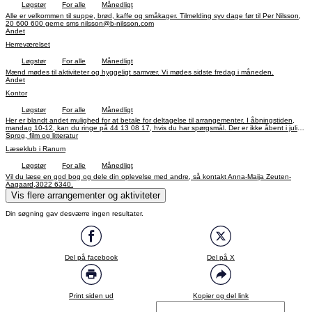
Løgstør
For alle
Månedligt
Alle er velkommen til suppe, brød, kaffe og småkager. Tilmelding syv dage før til Per Nilsson,
20 600 600 gerne sms nilsson@b-nilsson.com
Andet
Herreværelset
Løgstør
For alle
Månedligt
Mænd mødes til aktiviteter og hyggeligt samvær. Vi mødes sidste fredag i måneden.
Andet
Kontor
Løgstør
For alle
Månedligt
Her er blandt andet mulighed for at betale for deltagelse til arrangementer. I åbningstiden,
mandag 10-12, kan du ringe på 44 13 08 17, hvis du har spørgsmål. Der er ikke åbent i juli
og december.
Sprog, film og litteratur
Læseklub i Ranum
Løgstør
For alle
Månedligt
Vil du læse en god bog og dele din oplevelse med andre, så kontakt Anna-Maija Zeuten-
Aagaard,3022 6340.
Vis flere arrangementer og aktiviteter
Din søgning gav desværre ingen resultater.
Del på facebook
Del på X
Print siden ud
Kopier og del link