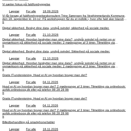
Vi sætter fokus på faldforebyggelse
Løgstør
For alle
18.09.2026
Vi får besøg af faldforebyggelseskonsulent Trine Sørensen fra Vesthimmerlands Kommune,
den 18. september kl. 10-12. På workshoppen får du et indblik i, hvor ofte fald sker blandt
seniorer, og hvorfor risikoen stiger med alderen. Du får konkrete råd til, hvad du selv kan gøre
It
for at mindske risikoen for at falde. Undervejs prøver vi lette øvelser, som styrker balance og
Digital sikkerhed. Beskyt dine data, undgå svindel, sikkerhed på sociale medier.
krop - alle kan være med og øvelserne laves stående ved en stol. Tilmelding til Mie
Østergaard Jensen 25 30 20 92 senest d. 11. september. Pris: 20 kr. for kaffe og brød.
Løgstør
For alle
21.10.2026
Digital sikkerhed. Hvordan beskytter man sine data?, undgår svindel på nettet og er
opmærksom på sikkerhed på sociale medier. 2 mødegange af 3 timer. Tilmelding via
onlinebook: aofdk.onlinebooq.dk eller på telefon 98 28 28 98
It
Digital sikkerhed. Beskyt dine data, undgå svindel. Sikkerhed på sociale medier.
Løgstør
For alle
21.10.2026
Digital sikkerhed. Hvordan beskytter man sine data?, undgår svindel på nettet og er
opmærksom på sikkerhed på sociale medier. 2 mødegange af 3 timer. Tilmelding via
onlinebook: aofdk.onlinebooq.dk eller på telefon 98 28 28 98
It
Gratis IT-undervisning. Hvad er AI og hvordan bruger man det?
Løgstør
For alle
04.11.2026
Hvad er AI og hvordan bruger man det? 2 mødegange af 3 timer. Tilmelding via onlinebook:
aofdk.onlinebooq.dk eller på telefon 98 28 28 98
It
Gratis IT-undervisning. Hvad er AI og hvordan bruger man det?
Løgstør
For alle
04.11.2026
Hvad er AI og hvordan bruger man det? 2 mødegange af 3 timer. Tilmelding via onlinebook:
aofdk.onlinebooq.dk eller på telefon 98 28 28 98
It
Billedbehandling på smartphone/tablet
Løgstør
For alle
18.11.2026