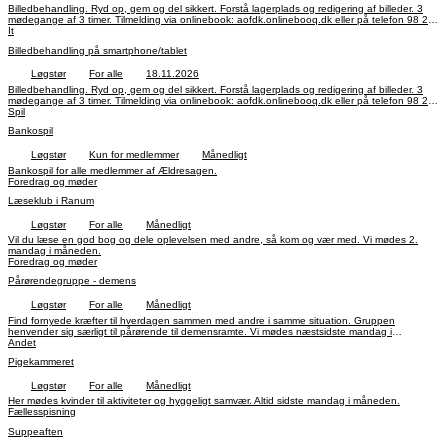
Billedbehandling. Ryd op, gem og del sikkert. Forstå lagerplads og redigering af billeder. 3
mødegange af 3 timer. Tilmelding via onlinebook: aofdk.onlinebooq.dk eller på telefon 98 28
28 98
It
Billedbehandling på smartphone/tablet
Løgstør
For alle
18.11.2026
Billedbehandling. Ryd op, gem og del sikkert. Forstå lagerplads og redigering af billeder. 3
mødegange af 3 timer. Tilmelding via onlinebook: aofdk.onlinebooq.dk eller på telefon 98 28
28 98
Spil
Bankospil
Løgstør
Kun for medlemmer
Månedligt
Bankospil for alle medlemmer af Ældresagen.
Foredrag og møder
Læseklub i Ranum
Løgstør
For alle
Månedligt
Vil du læse en god bog og dele oplevelsen med andre, så kom og vær med. Vi mødes 2.
mandag i måneden.
Foredrag og møder
Pårørendegruppe - demens
Løgstør
For alle
Månedligt
Find fornyede kræfter til hverdagen sammen med andre i samme situation. Gruppen
henvender sig særligt til pårørende til demensramte. Vi mødes næstsidste mandag i
måneden.
Andet
Pigekammeret
Løgstør
For alle
Månedligt
Her mødes kvinder til aktiviteter og hyggeligt samvær. Altid sidste mandag i måneden.
Fællesspisning
Suppeaften