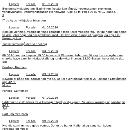
bankoverførsel 9070-1865620736 Sparekassen Danmark. Tilmelding: Per Nilsson tlf. 20 600
Løgstør
For alle
01.09.2026
600 eller mail: nilsson@b-nilsson.com
Bestem selv dit program: Badminton (ketsjer kan lånes), motionscenter, svømning,
vandgymnastik, varmtvandsbassin eller bowling. Uge 42 fri. Pris 600 kr. for 12 gange.
It
IT og Apps - vi hjælper hinanden
Løgstør
For alle
01.09.2026
Kom og vær med. Vi arbejder med computer, tablet eller mobiltelefon. Har du noget du gerne
vil lære, eller noget du har problemer med. Det kan være e-mail, et program, en app eller
andet, så lad os finde ud af det sammen. Vi mødes cirka hver anden tirsdag kl. 14 til 16 frem
Rejser og ture
til 1. december, hvor ingen problemer eller ønsker er for små. Blot mød op, så finder vi ud af
Tur til Blomstergården ved Viborg
det sammen. Prisen er 200 kroner for 8 gange.
Løgstør
For alle
03.09.2026
09:00 Afgang fra Løgstør. 10:00 Ankomst til Blomstergården ved Viborg, hvor vi nyder den
smukke have samt formiddagskaffe og rundstykker i haven. 12:00 Bussen kører videre til
Viborg Miniby, hvor vi får en rundvisning. 13:30 Frokost i Viborg by. 14:30 Gåtur i Viborg
Spil
centrum på egen hånd og evt. et kig indenfor i domkirken (entre 10 kr.) 17:00 Hjemkomst til
Bowling i Rønbjerg
Løgstør.
Løgstør
For alle
03.09.2026
Bowling er både spil, samvær og hygge. Det er hver torsdag frem til 29. oktober. Efterårsferie
uge 42 fri.
Motion
Fitness i Lanternen
Løgstør
For alle
07.09.2026
Uddannede instruktører fra Ældresagen hjælper dig i gang. Vi træner mandag og torsdag kl.
9-11.
Spil
Dart - på med pilen
Løgstør
For alle
09.09.2026
Hyg dig sammen med gode venner. Der er tre baner. Kaffe, øl og vand kan købes.
Foredrag og møder