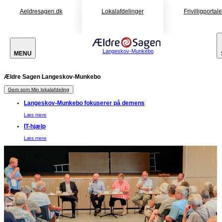
Aeldresagen.dk
Lokalafdelinger
Frivilligportal
Langeskov-Munkebo
MENU
Ældre Sagen Langeskov-Munkebo
Gem som Min lokalafdeling
Langeskov-Munkebo fokuserer på demens
Læs mere
IT-hjælp
Læs mere