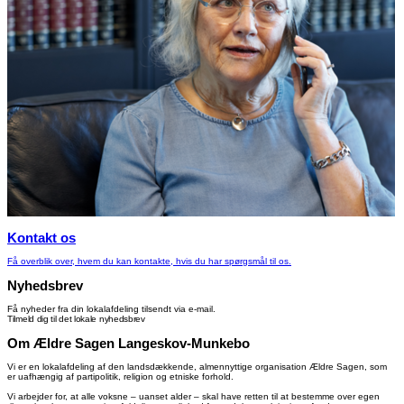
Kontakt os
Få overblik over, hvem du kan kontakte, hvis du har spørgsmål til os.
Nyhedsbrev
Få nyheder fra din lokalafdeling tilsendt via e-mail.
Tilmeld dig til det lokale nyhedsbrev
Om Ældre Sagen Langeskov-Munkebo
Vi er en lokalafdeling af den landsdækkende, almennyttige organisation Ældre Sagen, som
er uafhængig af partipolitik, religion og etniske forhold.
Vi arbejder for, at alle voksne – uanset alder – skal have retten til at bestemme over egen