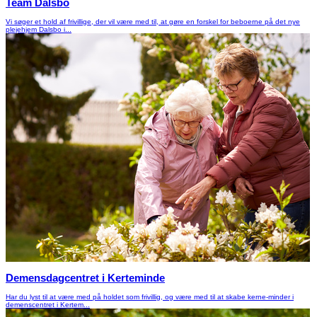
Team Dalsbo
Vi søger et hold af frivillige, der vil være med til, at gøre en forskel for beboerne på det nye
plejehjem Dalsbo i...
Demensdagcentret i Kerteminde
Har du lyst til at være med på holdet som frivillig, og være med til at skabe kerne-minder i
demenscentret i Kertem...