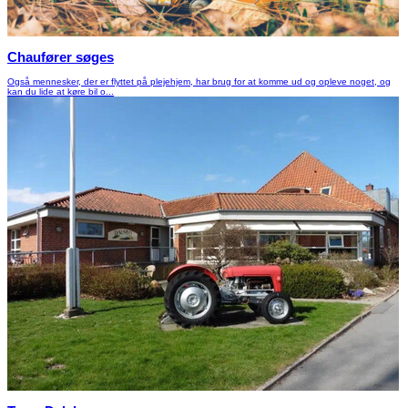
Chaufører søges
Også mennesker, der er flyttet på plejehjem, har brug for at komme ud og opleve noget, og
kan du lide at køre bil o...