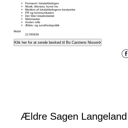
Formand i lokalafdelingen
Musik, litteratur, kunst mv.
Medlem af lokalafdelingens bestyrelse
PR og kommunikation
Det Sker lokalredaktør
Webmaster
Anden rolle
Ældre- og sundhedspolitik
Mobil
21790939
Klik her for at sende besked til Bo Carstens Nissen
Ældre Sagen Langeland