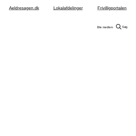
Aeldresagen.dk
Lokalafdelinger
Frivilligportalen
Søg
Bliv medlem