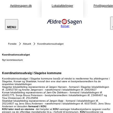
Aeldresagen.dk
Lokalafdelinger
Frivilligportal
Korsør
MENU
Forside
Aktuelt
Koordinationsudvalget
Koordinationsudvalget
Nyt kommissorium
Koordinationsudvalg i Slagelse kommune
Koordinationsudvalget i Slagelse kommune består af mindst to medlemmer fra afdelingerne i
Slagelse, Korsør og Skælskør, hvoraf den ene skal være et bestyrelsesmedlem fra de
respektive lokalafdelinger.
Slagelse lokalafdeling repræsenteres af Jørgen Hansen - formand i Slagelse lokalafdelingen
tlf. 22852730 og Anette Jørgensen - næstformand i lokalafdelingen tlf. 26820927
Korsør lokalafdeling repræsenteres af Jørn-Ole Didriksen - formand i lokalafdelingen tlf.
40401775, Sonja Bruus Petersson - bestyrelsesmedlem i lokalafdelingen tlf. 23486407 og
Tina Christensen tlf. 25125856
Skælskør lokalafdeling repræsenteres af Jørgen Bøje - formand i lokalafdelingen tlf.
20214837 og Jens Skou Andersen - næstformand i lokalafdelingen tlf. 60375445. Jens Skou
Andersen er desuden
formand i KOU.
KOU taler med en stemme
det betyder at
KOU
varetager lokalbestyrelsens opgaver overfor
pressen og de offentlige myndigheder bl.a. i forhold til kommunen.
KOU
koordinerer og