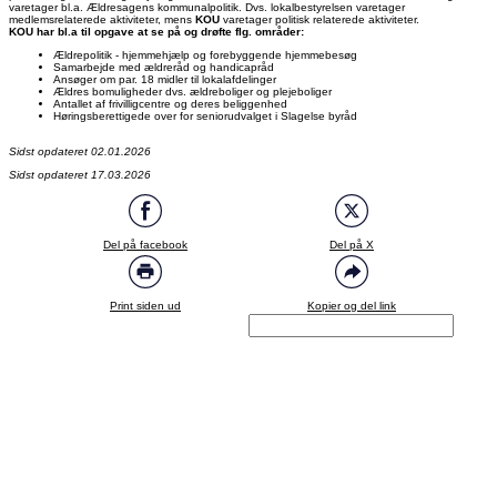
varetager bl.a. Ældresagens kommunalpolitik. Dvs. lokalbestyrelsen varetager
medlemsrelaterede aktiviteter, mens
KOU
varetager politisk relaterede aktiviteter.
KOU har bl.a til opgave at se på og drøfte flg. områder:
Ældrepolitik - hjemmehjælp og forebyggende hjemmebesøg
Samarbejde med ældreråd og handicapråd
Ansøger om par. 18 midler til lokalafdelinger
Ældres bomuligheder dvs. ældreboliger og plejeboliger
Antallet af frivilligcentre og deres beliggenhed
Høringsberettigede over for seniorudvalget i Slagelse byråd
Sidst opdateret 02.01.2026
Sidst opdateret 17.03.2026
Del på facebook
Del på X
Print siden ud
Kopier og del link