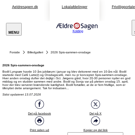
Aeldresagen.dk
Lokalafdelinger
Frivilligportal
Kolding
MENU
Forside
Billedgalleri
2026 Spis-sammen-onsdage
2026 Spis-sammen-onsdage
Bodil Lyngsøe havde 10 års jubilæum i januar og blev dekoreret med en 10-års nål. Bodil
startede med Café Latte(r) og Onsdagscafé, men nu er konceptet Spis-sammen-onsdage.
Hver anden onsdag dufter det dejligt i Sct. Jørgens gård, hvor 20-30 personer nyder en god
middag og en sludder sammen med andre. Bodil og Sonja var på pletten onsdag 15. april,
hvor der blev serveret brændende kærlighed. Bodil fortæller, at de er fem frivillige, som er
tilknyttet dette arrangement. Tak for indsatsen...
Sidst opdateret 13.07.2026
Del på facebook
Del på X
Print siden ud
Kopier og del link