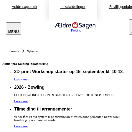
Aeldresagen.dk
Lokalafdelinger
Frivilligportal
Kolding
MENU
Forside
Nyheder
Aktuelt fra Kolding lokalafdeling
3D-print Workshop starter op 15. september kl. 10-12.
Læs mere
2026 - Bowling
HUSK BOWLING-SÆSONEN STARTER OP HHV. 1. OG 3. SEPTEMBER!
Læs mere
Tilmelding til arrangementer
Vi har fået et nyt system til administration af vores arrangementer. Derfor skal I
tilmelde jer på en anden måde!
Læs mere