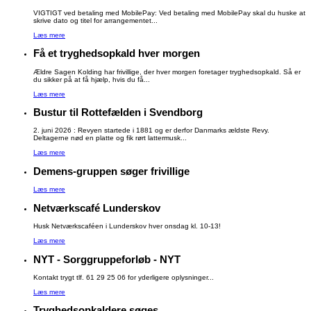
VIGTIGT ved betaling med MobilePay: Ved betaling med MobilePay skal du huske at
skrive dato og titel for arrangementet...
Læs mere
Få et tryghedsopkald hver morgen
Ældre Sagen Kolding har frivillige, der hver morgen foretager tryghedsopkald. Så er
du sikker på at få hjælp, hvis du få...
Læs mere
Bustur til Rottefælden i Svendborg
2. juni 2026 : Revyen startede i 1881 og er derfor Danmarks ældste Revy.
Deltagerne nød en platte og fik rørt lattermusk...
Læs mere
Demens-gruppen søger frivillige
Læs mere
Netværkscafé Lunderskov
Husk Netværkscaféen i Lunderskov hver onsdag kl. 10-13!
Læs mere
NYT - Sorggruppeforløb - NYT
Kontakt trygt tlf. 61 29 25 06 for yderligere oplysninger...
Læs mere
Tryghedsopkaldere søges