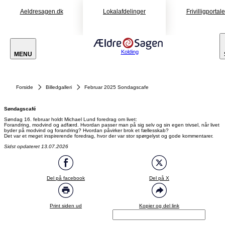
Aeldresagen.dk
Lokalafdelinger
Frivilligportal
Kolding
MENU
Forside
Billedgalleri
Februar 2025 Sondagscafe
Søndagscafé
Søndag 16. februar holdt Michael Lund foredrag om livet:
Forandring, modvind og adfærd. Hvordan passer man på sig selv og sin egen trivsel, når livet
byder på modvind og forandring? Hvordan påvirker brok et fællesskab?
Det var et meget inspirerende foredrag, hvor der var stor spørgelyst og gode kommentarer.
Sidst opdateret 13.07.2026
Del på facebook
Del på X
Print siden ud
Kopier og del link