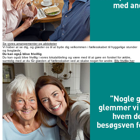
Se vores arrangementer og aktiviteter
Vi håber at se dig, og glæder os til at byde dig velkommen i fællesskabet til hyggelige stunder
og livsglæde.
Du kan også blive frivillig
Du kan også blive frivillig i vores lokalafdeling og være med til at gøre en forskel for ældre,
samtidig med at du får glæden af fællesskabet ved at skabe noget for andre.
Bliv frivillig her