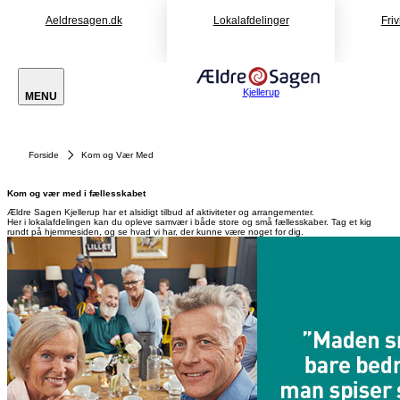
Aeldresagen.dk
Lokalafdelinger
Friv
Kjellerup
MENU
Forside
Kom og Vær Med
Kom og vær med i fællesskabet
Ældre Sagen Kjellerup har et alsidigt tilbud af aktiviteter og arrangementer.
Her i lokalafdelingen kan du opleve samvær i både store og små fællesskaber. Tag et kig
rundt på hjemmesiden, og se hvad vi har, der kunne være noget for dig.