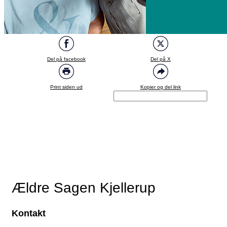
Del på facebook
Del på X
Print siden ud
Kopier og del link
Ældre Sagen Kjellerup
Kontakt