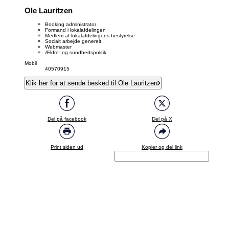
Ole Lauritzen
Booking administrator
Formand i lokalafdelingen
Medlem af lokalafdelingens bestyrelse
Socialt arbejde generelt
Webmaster
Ældre- og sundhedspolitik
Mobil
40570915
Klik her for at sende besked til Ole Lauritzen
Del på facebook
Del på X
Print siden ud
Kopier og del link