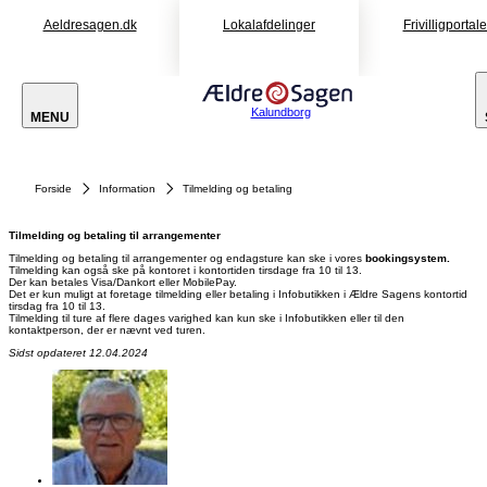
Aeldresagen.dk
Lokalafdelinger
Frivilligportal
Kalundborg
MENU
Forside
Information
Tilmelding og betaling
Tilmelding og betaling til arrangementer
Tilmelding og betaling til arrangementer og endagsture kan ske i vores
bookingsystem.
Tilmelding kan også ske på kontoret i kontortiden tirsdage fra 10 til 13.
Der kan betales Visa/Dankort eller MobilePay.
Det er kun muligt at foretage tilmelding eller betaling i Infobutikken i Ældre Sagens kontortid
tirsdag fra 10 til 13.
Tilmelding til ture af flere dages varighed kan kun ske i Infobutikken eller til den
kontaktperson, der er nævnt ved turen.
Sidst opdateret 12.04.2024