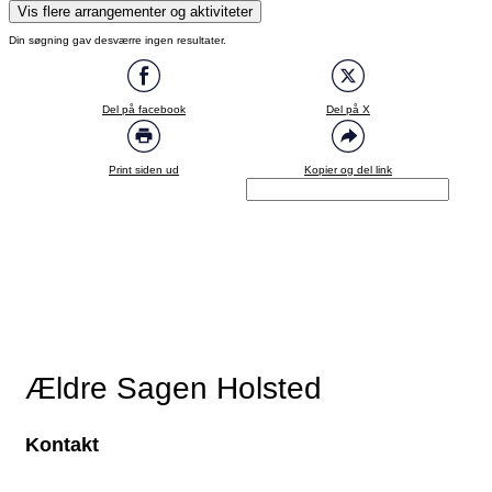
Drikkevarer skal tilkøbes. Maks. 90 deltagere.
Vis flere arrangementer og aktiviteter
Din søgning gav desværre ingen resultater.
Del på facebook
Del på X
Print siden ud
Kopier og del link
Ældre Sagen Holsted
Kontakt