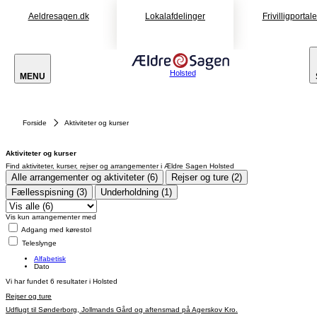
Aeldresagen.dk
Lokalafdelinger
Frivilligportal
Holsted
MENU
Forside
Aktiviteter og kurser
Aktiviteter og kurser
Find aktiviteter, kurser, rejser og arrangementer i Ældre Sagen Holsted
Alle arrangementer og aktiviteter (6)
Rejser og ture (2)
Fællesspisning (3)
Underholdning (1)
Vis kun arrangementer med
Adgang med kørestol
Teleslynge
Alfabetisk
Dato
Vi har fundet
6
resultater i Holsted
Rejser og ture
Udflugt til Sønderborg, Jollmands Gård og aftensmad på Agerskov Kro.