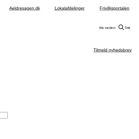
Aeldresagen.dk
Lokalafdelinger
Frivilligportalen
Søg
Bliv medlem
Tilmeld nyhedsbrev