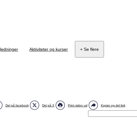
jledninger
Aktiviteter og kurser
+ Se flere
Del på facebook
Del på X
Print siden ud
Kopier og del link