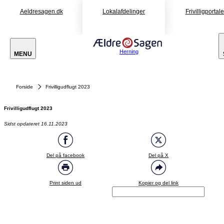
Aeldresagen.dk
Lokalafdelinger
Frivilligportal
Herning
MENU
Forside
Frivilligudflugt 2023
Frivilligudflugt 2023
Sidst opdateret 16.11.2023
Del på facebook
Del på X
Print siden ud
Kopier og del link