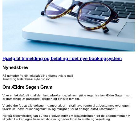
Hjælp til tilmelding og betaling i det nye bookingsystem
Nyhedsbrev
Få nyheder fra din lokalafdeling tilsendt via e-mail.
Tilmeld dig til det lokale nyhedsbrev
Om Ældre Sagen Gram
Vi er en lokalafdeling af den landsdækkende, almennyttige organisation Ældre Sagen, som
er uafhængig af partipolitik, religion og etniske forhold.
Vi arbejder for, at alle voksne – uanset alder – skal have retten til at bestemme over egen
tilværelse, have et meningsfuldt liv og mulighed for at deltage aktivt i samfundet.
Her på hjemmesiden kan du finde oplysninger om lokalafdelingen og de arrangementer, vi
tilbyder. Du kan også læse om dine muligheder for at få støtte og vejledning.