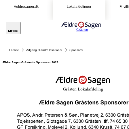
Aeldresagen.dk
Lokalafdelinger
Frivil
Gråsten
MENU
Forside
Adgang til andre lokationer
Sponsorer
Ældre Sagen Gråsten’s Sponsorer 2026