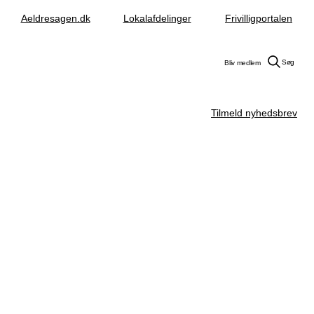
Aeldresagen.dk
Lokalafdelinger
Frivilligportalen
Søg
Bliv medlem
Tilmeld nyhedsbrev