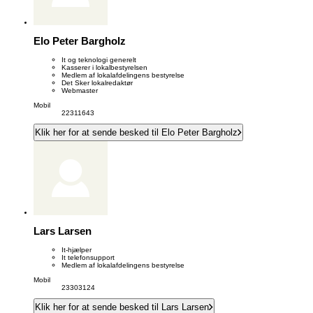
Elo Peter Bargholz
It og teknologi generelt
Kasserer i lokalbestyrelsen
Medlem af lokalafdelingens bestyrelse
Det Sker lokalredaktør
Webmaster
Mobil
22311643
Klik her for at sende besked til Elo Peter Bargholz
Lars Larsen
It-hjælper
It telefonsupport
Medlem af lokalafdelingens bestyrelse
Mobil
23303124
Klik her for at sende besked til Lars Larsen