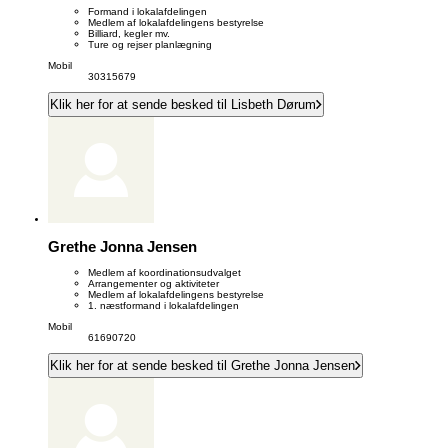
Formand i lokalafdelingen
Medlem af lokalafdelingens bestyrelse
Billiard, kegler mv.
Ture og rejser planlægning
Mobil
30315679
Klik her for at sende besked til Lisbeth Dørum
Grethe Jonna Jensen
Medlem af koordinationsudvalget
Arrangementer og aktiviteter
Medlem af lokalafdelingens bestyrelse
1. næstformand i lokalafdelingen
Mobil
61690720
Klik her for at sende besked til Grethe Jonna Jensen