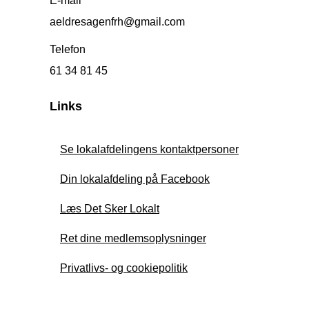
E-mail
aeldresagenfrh@gmail.com
Telefon
61 34 81 45
Links
Se lokalafdelingens kontaktpersoner
Din lokalafdeling på Facebook
Læs Det Sker Lokalt
Ret dine medlemsoplysninger
Privatlivs- og cookiepolitik