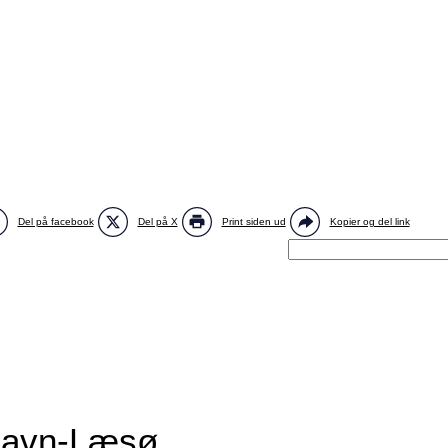
Del på facebook
Del på X
Print siden ud
Kopier og del link
havn-Læsø