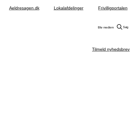
Aeldresagen.dk
Lokalafdelinger
Frivilligportalen
Søg
Bliv medlem
Tilmeld nyhedsbrev