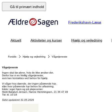
Gå til primært indhold
Frederikshavn-Læsø
Aktuelt
Aktiviteter og kurser
Hjælp og vejledning
Forside
Hjælp og vejledning
Vågetjeneste
Vågetjeneste
Ingen skal dø alene, hvis de ikke ønsker det.
Derfor har vi en frivillig vågetjeneste,
som kan kontaktes ved behov for hjælp.
Vi våger hos døende, der ingen pårørende har,
eller hvor pårørende har behov for aflastning,
både i eget hjem og på plejecenter.
Heidi Børglum Jensen, Hanne Hemmingsen, 21 36 47 49
Sidst opdateret 31.05.2026