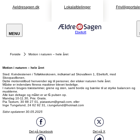
Aeldresagen.dk
Lokalafdelinger
Frivilligportal
Ebeltoft
MENU
Forside
Motion i naturen – hele året
Motion i naturen – hele året
Sted: Kvindestenen i Tolløkkeskoven, indkørsel ad Skovalleen 1, Ebeltoft, mod
Skovpavillonen.
Dette motionstilbud henvender sig til personer, der elsker naturen hele året.
Måske er indendørs fitness maskiner blevet kedelige.
I naturen bruges træstammer, grene og sten, samt borde og bænke til at styrke balancen og
musklerne.
Alle kan deltage og målet er at få pulsen op.
Mandag 10-11.30, Pris: Gratis.
Pia Tastum, 30 88 27 01, piatastum@gmail.com, eller
Inge Tungelund, 24 62 92 31, i.tungelund@hotmail.com
Sidst opdateret 30.05.2025
Del på facebook
Del på X