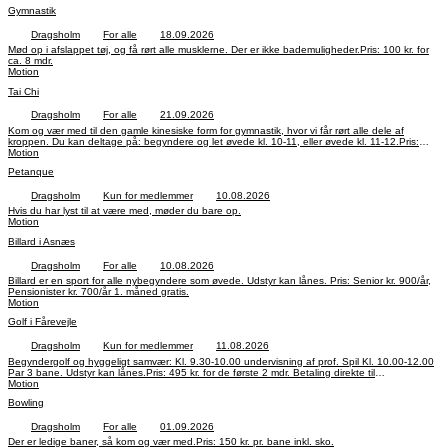
Gymnastik
Dragsholm
For alle
18.09.2026
Mød op i afslappet tøj, og få rørt alle musklerne. Der er ikke bademuligheder.Pris: 100 kr. for
ca. 8 mdr.
Motion
Tai Chi
Dragsholm
For alle
21.09.2026
Kom og vær med til den gamle kinesiske form for gymnastik, hvor vi får rørt alle dele af
kroppen. Du kan deltage på: begyndere og let øvede kl. 10-11, eller øvede kl. 11-12.Pris:
100 kr. for ca. 8 mdr.
Motion
Petanque
Dragsholm
Kun for medlemmer
10.08.2026
Hvis du har lyst til at være med, møder du bare op.
Motion
Billard i Asnæs
Dragsholm
For alle
10.08.2026
Billard er en sport for alle nybegyndere som øvede. Udstyr kan lånes. Pris: Senior kr. 900/år,
Pensionister kr. 700/år 1. måned gratis.
Motion
Golf i Fårevejle
Dragsholm
Kun for medlemmer
11.08.2026
Begyndergolf og hyggeligt samvær: Kl. 9.30-10.00 undervisning af prof. Spil Kl. 10.00-12.00
Par 3 bane. Udstyr kan lånes.Pris: 495 kr. for de første 2 mdr. Betaling direkte til
golfklubben.Lise Jensen, 20 38 55 94, liseholmjensen50@gmail.com
Motion
Bowling
Dragsholm
For alle
01.09.2026
Der er ledige baner, så kom og vær med.Pris: 150 kr. pr. bane inkl. sko.