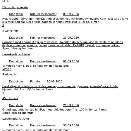
Motion
Blid stolegymnastik
Dragsholm
Kun for medlemmer
09.09.2026
Hele kroppen bliver gennemgået, og vi slutter med lidt hjernegymnastik. Kom i løst tøj og lette
sko med god sål. Der er ikke bademuligheder. Pris: 100 kr. for ca. 8 mdr.
It
It-workshop.
Dragsholm
Kun for medlemmer
23.09.2026
Sammen med erfarne it-hjælpere lærer du, hvordan du selv kan løse de fleste af nutidens
digitale udfordringer på pc, smartphone samt tablet. Fx MitID, Digital post, e-mail, sikker
færden på internettet m.m. Pris: 100 kr. for ca. 4 mdr.
Sprog, film og litteratur
Læsekreds, v/ Lissie
Dragsholm
Kun for medlemmer
02.09.2026
Vi mødes hver 3. uge, og taler om den læste bog.
Motion
Stolemotion
Dragsholm
For alle
16.09.2026
Forskellige aktiviteter som Stole-dans og Smart-træning (hjerne-gymnastik) så vi holder
hjernen frisk.Pris: 100 kr. for ca. 8 mdr.
It
iPad kursus
Dragsholm
Kun for medlemmer
21.09.2026
Grundlæggende kursus for iPad - og tabletbrugere. Pris: 100 kr. for ca. 4 mdr.
Sprog, film og litteratur
Læsekreds, v/ Jette
Dragsholm
Kun for medlemmer
30.09.2026
Vi mødes hver 3. uge, og taler om den læste bog.