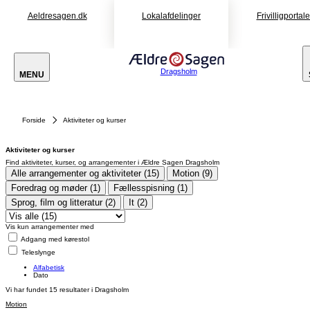
Aeldresagen.dk
Lokalafdelinger
Frivilligportal
Dragsholm
MENU
Forside
Aktiviteter og kurser
Aktiviteter og kurser
Find aktiviteter, kurser, og arrangementer i Ældre Sagen Dragsholm
Alle arrangementer og aktiviteter (15)
Motion (9)
Foredrag og møder (1)
Fællesspisning (1)
Sprog, film og litteratur (2)
It (2)
Vis kun arrangementer med
Adgang med kørestol
Teleslynge
Alfabetisk
Dato
Vi har fundet
15
resultater i Dragsholm
Motion