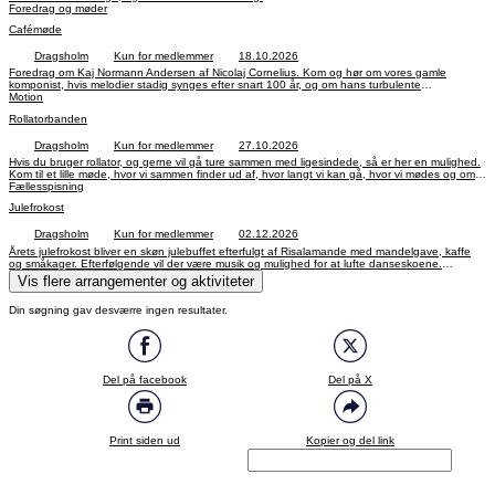
Foredrag og møder
Cafémøde
Dragsholm
Kun for medlemmer
18.10.2026
Foredrag om Kaj Normann Andersen af Nicolaj Cornelius. Kom og hør om vores gamle
komponist, hvis melodier stadig synges efter snart 100 år, og om hans turbulente
privatliv.Tilmelding fra 10. september til 12. oktober.
Motion
Rollatorbanden
Dragsholm
Kun for medlemmer
27.10.2026
Hvis du bruger rollator, og gerne vil gå ture sammen med ligesindede, så er her en mulighed.
Kom til et lille møde, hvor vi sammen finder ud af, hvor langt vi kan gå, hvor vi mødes og om vi
skal skiftes til at vælge rute mv.Tilmelding fra 1. til 21. oktober.
Fællesspisning
Julefrokost
Dragsholm
Kun for medlemmer
02.12.2026
Årets julefrokost bliver en skøn julebuffet efterfulgt af Risalamande med mandelgave, kaffe
og småkager. Efterfølgende vil der være musik og mulighed for at lufte danseskoene.
Tilmelding fra 2. til 20. november, Pris: 315 kr. som betales efter tilmelding. Drikkevarer
Vis flere arrangementer og aktiviteter
afregnes særskilt.
Din søgning gav desværre ingen resultater.
Del på facebook
Del på X
Print siden ud
Kopier og del link