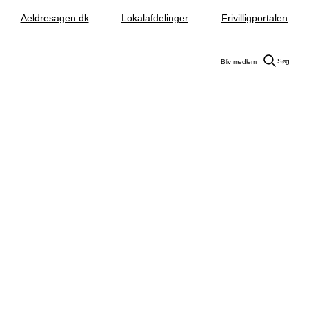
Aeldresagen.dk
Lokalafdelinger
Frivilligportalen
Søg
Bliv medlem