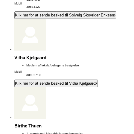
98823052
Mobil
30634127
Klik her for at sende besked til Solveig Skovrider Eriksen
Vitha Kjelgaard
Medlem af lokalafdelingens bestyrelse
Mobil
30902710
Klik her for at sende besked til Vitha Kjelgaard
Birthe Thuen
1. suppleant i lokalafdelingens bestyrelse