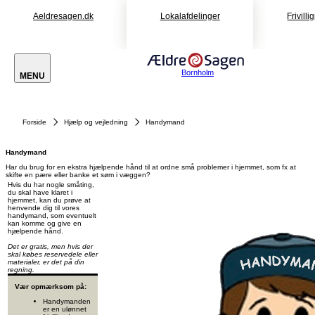
Aeldresagen.dk
Lokalafdelinger
Frivilli
Bornholm
MENU
Forside
Hjælp og vejledning
Handymand
Handymand
Har du brug for en ekstra hjælpende hånd til at ordne små problemer i hjemmet, som fx at
skifte en pære eller banke et søm i væggen?
Hvis du har nogle småting,
du skal have klaret i
hjemmet, kan du prøve at
henvende dig til vores
handymand, som eventuelt
kan komme og give en
hjælpende hånd.
Det er gratis, men hvis der
skal købes reservedele eller
materialer, er det på din
regning.
Vær opmærksom på:
Handymanden
er en ulønnet