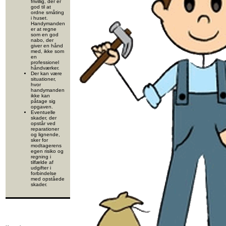
frivillig, der er
god til at
ordne småting
i huset.
Handymanden
er at regne
som en god
nabo, der
giver en hånd
med, ikke som
en
professionel
håndværker.
Der kan være
situationer,
hvor
handymanden
ikke kan
påtage sig
opgaven.
Eventuelle
skader, der
opstår ved
reparationer
og lignende,
sker for
modtagerens
egen risiko og
regning i
tilfælde af
udgifter i
forbindelse
med opståede
skader.