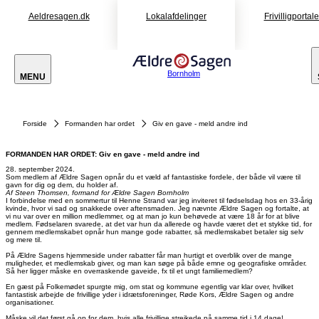
Aeldresagen.dk
Lokalafdelinger
Frivilligportal
Bornholm
MENU
Forside
Formanden har ordet
Giv en gave - meld andre ind
FORMANDEN HAR ORDET: Giv en gave - meld andre ind
28. september 2024.
Som medlem af Ældre Sagen opnår du et væld af fantastiske fordele, der både vil være til
gavn for dig og dem, du holder af.
Af Steen Thomsen, formand for Ældre Sagen Bornholm
I forbindelse med en sommertur til Henne Strand var jeg inviteret til fødselsdag hos en 33-årig
kvinde, hvor vi sad og snakkede over aftensmaden. Jeg nævnte Ældre Sagen og fortalte, at
vi nu var over en million medlemmer, og at man jo kun behøvede at være 18 år for at blive
medlem. Fødselaren svarede, at det var hun da allerede og havde været det et stykke tid, for
gennem medlemskabet opnår hun mange gode rabatter, så medlemskabet betaler sig selv
og mere til.
På Ældre Sagens hjemmeside under rabatter får man hurtigt et overblik over de mange
muligheder, et medlemskab giver, og man kan søge på både emne og geografiske områder.
Så her ligger måske en overraskende gaveide, fx til et ungt familiemedlem?
En gæst på Folkemødet spurgte mig, om stat og kommune egentlig var klar over, hvilket
fantastisk arbejde de frivillige yder i idrætsforeninger, Røde Kors, Ældre Sagen og andre
organisationer.
Måske vil det først gå op for dem, hvis alle frivillige strejkede på samme tid i 14 dage!