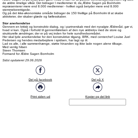
de ældre rimelige vilkår. Det bidrager I medlemmer til, da Ældre Sagen på Bornholm
repræsenterer mere end 8.000 medlemmer - hvilket også betyder mere end 8.000
stemmeberettigede.
Og på det ikke-økonomiske område bidrager de 150 frivillige på Bornholm til at skabe
aktiviteter, der skaber glæde og fællesskaber.
Stor anerkendelse
Gennem en kritisk og konstruktiv dialog, og i partnerskab med det nyvalgte Ældreråd, gør vi,
hvad vi kan. Også i forhold til gennemførelsen af den nye ældrelov med de store og
strukturelle ændringer, der er på vej inden for hele sundhedsområdet.
Her skal lyde anerkendelse for den konstruktive tilgang, BRK, med centerchef Louise Juel
Pedersen og hendes medarbejdere i spidsen, har lagt op til.
Lad os alle, i alle sammenhænge, støtte hinanden og ikke lade nogen alene tilbage.
Med venlig hilsen
Steen Thomsen
Formand for Ældre Sagen Bornholm
Sidst opdateret 29.06.2026
Del på facebook
Del på X
Print siden ud
Kopier og del link