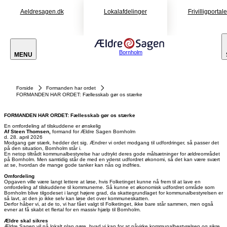
Aeldresagen.dk
Lokalafdelinger
Frivilligportal
Bornholm
MENU
Forside
Formanden har ordet
FORMANDEN HAR ORDET: Fællesskab gør os stærke
FORMANDEN HAR ORDET: Fællesskab gør os stærke
En omfordeling af tilskuddene er ønskelig
Af Steen Thomsen,
formand for Ældre Sagen Bornholm
d. 28. april 2026
Modgang gør stærk, hedder det sig. Ændrer vi ordet modgang til udfordringer, så passer det
på den situation, Bornholm står i.
En netop tiltrådt kommunalbestyrelse har udtrykt deres gode målsætninger for ældreområdet
på Bornholm. Men samtidig står de med en yderst udfordret økonomi, så det kan være svært
at se, hvordan de mange gode tanker kan nås og indfries.
Omfordeling
Opgaven ville være langt lettere at løse, hvis Folketinget kunne nå frem til at lave en
omfordeling af tilskuddene til kommunerne. Så kunne et økonomisk udfordret område som
Bornholm blive tilgodeset i langt højere grad, da skattegrundlaget for kommunalbestyrelsen er
så lavt, at den jo ikke selv kan løse det over kommuneskatten.
Derfor håber vi, at de to, vi har fået valgt til Folketinget, ikke bare står sammen, men også
evner at få skabt et flertal for en massiv hjælp til Bornholm.
Ældre skal sikres
Ældre Sagen vil på lokalt plan gøre, hvad vi kan for at påvirke kommunalbestyrelsen og sikre