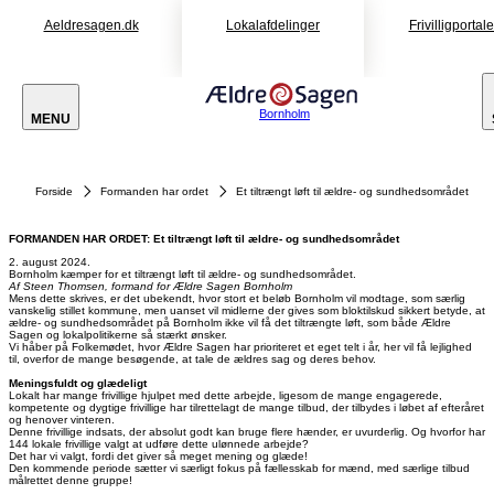
Aeldresagen.dk
Lokalafdelinger
Frivilligportal
Bornholm
MENU
Forside
Formanden har ordet
Et tiltrængt løft til ældre- og sundhedsområdet
FORMANDEN HAR ORDET: Et tiltrængt løft til ældre- og sundhedsområdet
2. august 2024.
Bornholm kæmper for et tiltrængt løft til ældre- og sundhedsområdet.
Af Steen Thomsen, formand for Ældre Sagen Bornholm
Mens dette skrives, er det ubekendt, hvor stort et beløb Bornholm vil modtage, som særlig
vanskelig stillet kommune, men uanset vil midlerne der gives som bloktilskud sikkert betyde, at
ældre- og sundhedsområdet på Bornholm ikke vil få det tiltrængte løft, som både Ældre
Sagen og lokalpolitikerne så stærkt ønsker.
Vi håber på Folkemødet, hvor Ældre Sagen har prioriteret et eget telt i år, her vil få lejlighed
til, overfor de mange besøgende, at tale de ældres sag og deres behov.
Meningsfuldt og glædeligt
Lokalt har mange frivillige hjulpet med dette arbejde, ligesom de mange engagerede,
kompetente og dygtige frivillige har tilrettelagt de mange tilbud, der tilbydes i løbet af efteråret
og henover vinteren.
Denne frivillige indsats, der absolut godt kan bruge flere hænder, er uvurderlig. Og hvorfor har
144 lokale frivillige valgt at udføre dette ulønnede arbejde?
Det har vi valgt, fordi det giver så meget mening og glæde!
Den kommende periode sætter vi særligt fokus på fællesskab for mænd, med særlige tilbud
målrettet denne gruppe!