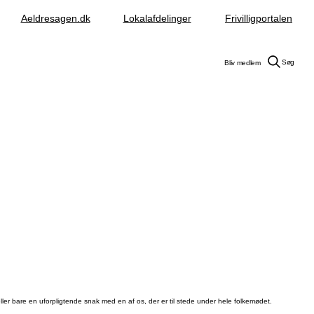
Aeldresagen.dk
Lokalafdelinger
Frivilligportalen
Søg
Bliv medlem
ler bare en uforpligtende snak med en af os, der er til stede under hele folkemødet.