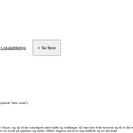
Lokalafdeling
+ Se flere
nydansk ”fake news”).
 Staun, og så vil der naturligvis være kaffe og småkager, så man kan hvile benene og få et råd el
 tur rundt på pladsen og slutte i Ældre Sagens telt til en kop kaffe/te og en bid brød.