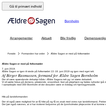
Gå til primært indhold
Bornholm
Arrangementer
Aktuelt
Bliv frivillig
Demensvenlig 
Forside
Formanden har ordet
Ældre Sagen er med på folkemødet
Ældre Sagen er med på folkemødet
7. juni 2019.
Ældre Sagen er igen til stede på folkemødet 13.-16. juni 2019 og igen med eget telt.
Af Birger Rasmussen, formand for Ældre Sagen Bornholm
Der vil være spændende debatter både i Ældre Sagens telt og i et større debattelt.
Vi vil sætte fokus på demens, pårørende, ensomhed, livet på plejehjem og falske nyheder (på 
I samarbejde med DGI Bornholm vil der desuden være et indslag om hjernegymnastik.
Hils på landsformanden
Der vil også være mulighed for at få hilst på og få en snak med vores nye landsformand, Preben
Det bør også nævnes, at vi har inviteret beboerne på de bornholmske plejecentre til at komme en