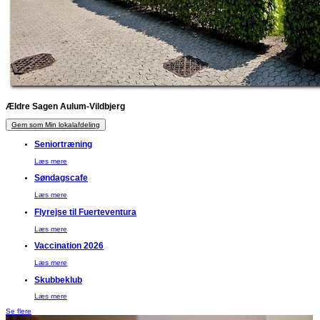
Ældre Sagen Aulum-Vildbjerg
Gem som Min lokalafdeling
Seniortræning
Læs mere
Søndagscafe
Læs mere
Flyrejse til Fuerteventura
Læs mere
Vaccination 2026
Læs mere
Skubbeklub
Læs mere
Se flere