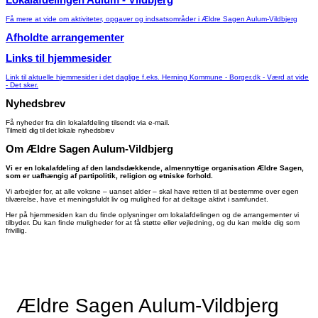
Få mere at vide om aktiviteter, opgaver og indsatsområder i Ældre Sagen Aulum-Vildbjerg
Afholdte arrangementer
Links til hjemmesider
Link til aktuelle hjemmesider i det daglige f.eks. Herning Kommune - Borger.dk - Værd at vide
- Det sker.
Nyhedsbrev
Få nyheder fra din lokalafdeling tilsendt via e-mail.
Tilmeld dig til det lokale nyhedsbrev
Om Ældre Sagen Aulum-Vildbjerg
Vi er en lokalafdeling af den landsdækkende, almennyttige organisation Ældre Sagen,
som er uafhængig af partipolitik, religion og etniske forhold.
Vi arbejder for, at alle voksne – uanset alder – skal have retten til at bestemme over egen
tilværelse, have et meningsfuldt liv og mulighed for at deltage aktivt i samfundet.
Her på hjemmesiden kan du finde oplysninger om lokalafdelingen og de arrangementer vi
tilbyder. Du kan finde muligheder for at få støtte eller vejledning, og du kan melde dig som
frivillig.
Ældre Sagen Aulum-Vildbjerg