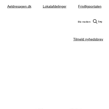
Aeldresagen.dk
Lokalafdelinger
Frivilligportalen
Søg
Bliv medlem
Tilmeld nyhedsbrev