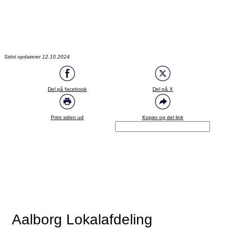
Sidst opdateret 12.10.2024
Del på facebook
Del på X
Print siden ud
Kopier og del link
Aalborg Lokalafdeling