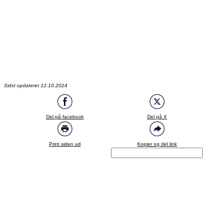
Sidst opdateret 12.10.2024
Del på facebook
Del på X
Print siden ud
Kopier og del link