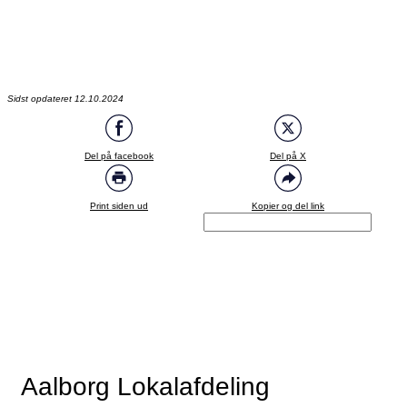
Sidst opdateret 12.10.2024
Del på facebook
Del på X
Print siden ud
Kopier og del link
Aalborg Lokalafdeling