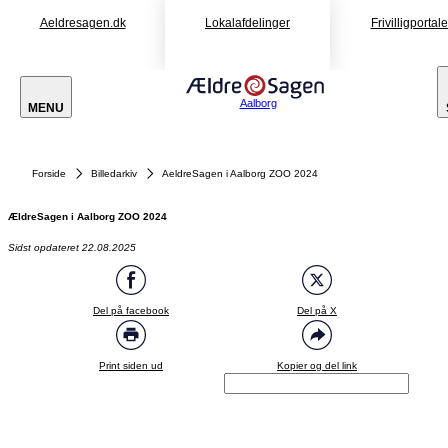
Aeldresagen.dk
Lokalafdelinger
Frivilligportal
Aalborg
MENU
Forside
Billedarkiv
AeldreSagen i Aalborg ZOO 2024
ÆldreSagen i Aalborg ZOO 2024
Sidst opdateret 22.08.2025
Del på facebook
Del på X
Print siden ud
Kopier og del link